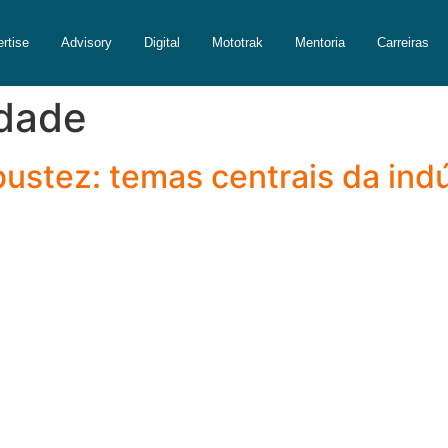
rtise
Advisory
Digital
Mototrak
Mentoria
Carreiras
idade
ustez: temas centrais da indús